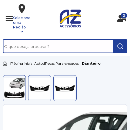
0
Selecione
uma
Região
|
Página inicial
|
Autos
|
Peças
|
Para-choques
|
Dianteiro