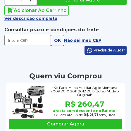
Adicionar Ao Carrinho
Ver descrição completa
Consultar prazo e condições do frete
OK
Não sei meu CEP
Precisa de Ajuda?
Quem viu Comprou
*Kit Farol Milha Auxiliar Agile Montana
2009 2010 2011 2012 2013 Botão Modelo
Original*
R$ 260,47
à vista com desconto no Boleto:
Ou em até 12x de
R$ 21,71
sem juros
Comprar Agora