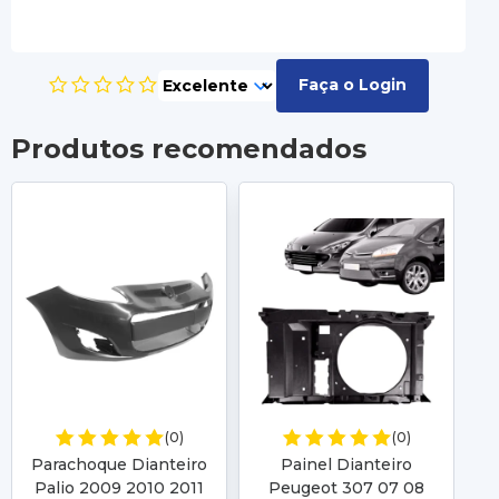
Faça o Login
Produtos recomendados
(0)
(0)
Parachoque Dianteiro
Painel Dianteiro
Palio 2009 2010 2011
Peugeot 307 07 08
D