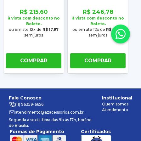
2012 Siena 2008 2009
2009 2010 2011 2012 C4
2010 2011 2012 Preto
1.6 06 07 08 2009 2010
Lo
R$ 215,60
R$ 246,78
Liso
2011 2012
à vista com desconto no
à vista com desconto no
à 
Boleto.
Boleto.
ou em até 12x de
R$ 17,97
ou em até 12x de
R$ 20,56
o
sem juros
sem juros
COMPRAR
COMPRAR
Fale Conosco
Institucional
Quem somos
(11) 96359-6656
Atendimento
atendimento@azacessorios.com.br
Segunda à sexta-feira das 9h às 17h, horário
de Brasília.
Formas de Pagamento
Certificados