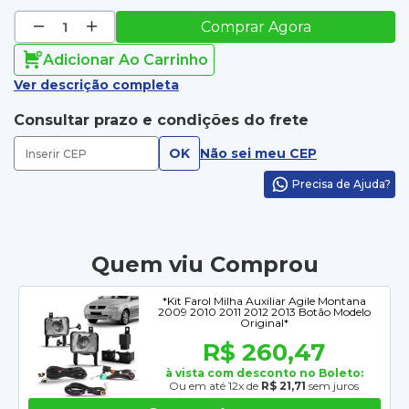
Comprar Agora
Adicionar Ao Carrinho
Ver descrição completa
Consultar prazo e condições do frete
OK
Não sei meu CEP
Precisa de Ajuda?
Quem viu Comprou
*Kit Farol Milha Auxiliar Agile Montana
2009 2010 2011 2012 2013 Botão Modelo
Original*
R$ 260,47
à vista com desconto no Boleto:
Ou em até 12x de
R$ 21,71
sem juros