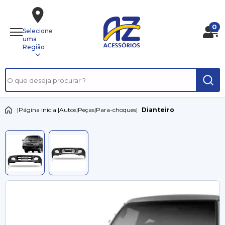
0
Selecione
uma
Região
|
Página inicial
|
Autos
|
Peças
|
Para-choques
|
Dianteiro