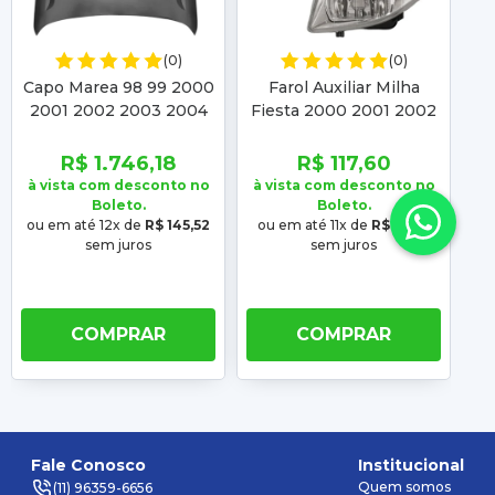
(0)
(0)
Capo Marea 98 99 2000
Farol Auxiliar Milha
Br
2001 2002 2003 2004
Fiesta 2000 2001 2002
2005 2006 2007 Brava
Street 2003 2004
2
99 2000 2001 2002
Courier 2000 2001
2
R$ 1.746,18
R$ 117,60
2003
2002 2003 04 05 06 07
à vista com desconto no
à vista com desconto no
à 
Boleto.
Boleto.
ou em até 12x de
R$ 145,52
ou em até 11x de
R$ 10,69
o
sem juros
sem juros
COMPRAR
COMPRAR
Fale Conosco
Institucional
Quem somos
(11) 96359-6656