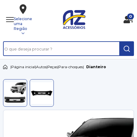
0
Selecione
uma
Região
|
Página inicial
|
Autos
|
Peças
|
Para-choques
|
Dianteiro