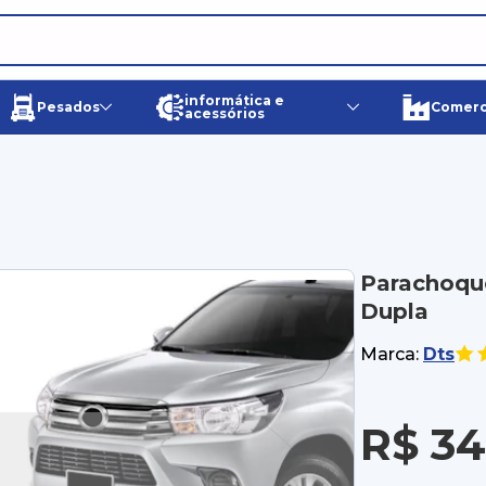
informática e
Pesados
Comerci
acessórios
Parachoque
Dupla
Marca:
Dts
R$ 34