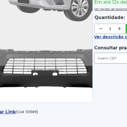
Em até 12x de
Ver opções de pagam
Quantidade:
Ver descrição 
Consultar pr
ar Link
(Cod. 101589)