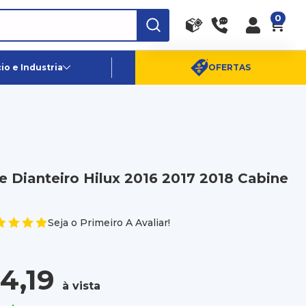
0
RA
PE
Canais de Atendimento
o e Industria
OFERTAS
(11) 96359-6656
SAC:
(11) 4003-0880
 Dianteiro Hilux 2016 2017 2018 Cabine
Seja o Primeiro A Avaliar!
4,19
à vista