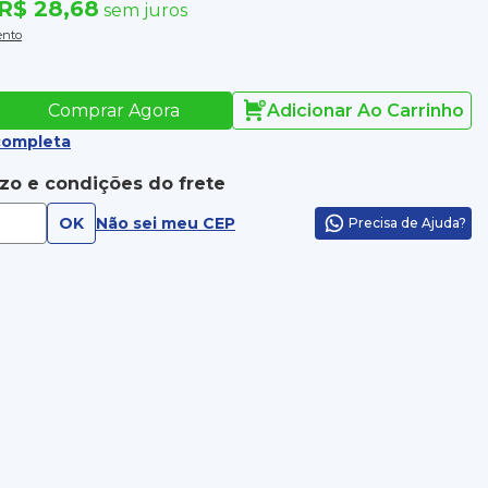
R$ 28,68
sem juros
ento
Comprar Agora
Adicionar Ao Carrinho
completa
azo e condições do frete
OK
Não sei meu CEP
Precisa de Ajuda?