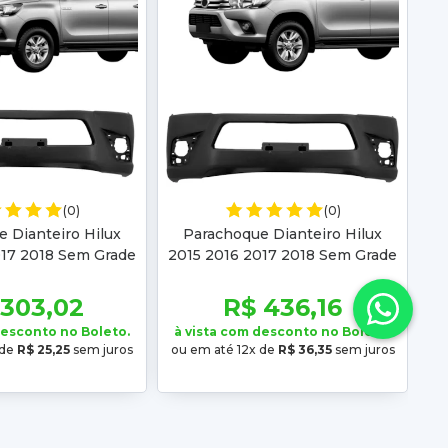
(0)
(0)
 Dianteiro Hilux
Parachoque Dianteiro Hilux
017 2018 Sem Grade
2015 2016 2017 2018 Sem Grade
upla Preto Liso
Sem Furo Cabine Dupla Preto
Texturizado
 303,02
R$ 436,16
desconto no Boleto.
à vista com desconto no Boleto.
 de
R$ 25,25
sem juros
ou em até 12x de
R$ 36,35
sem juros