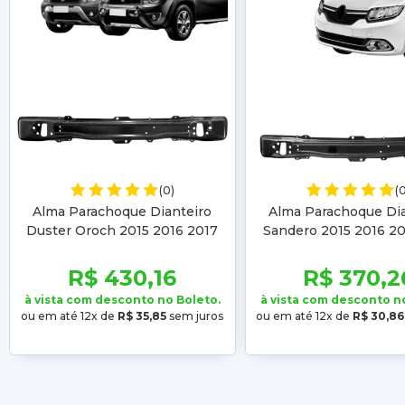
(0)
(
Alma Parachoque Dianteiro
Alma Parachoque Dia
Duster Oroch 2015 2016 2017
Sandero 2015 2016 20
2018 Sandero Logan 2014 2015
2019 Logan 2014 201
2016 2017 2018
2017 2018 201
R$ 430,16
R$ 370,2
à vista com desconto no Boleto.
à vista com desconto n
ou em até 12x de
R$ 35,85
sem juros
ou em até 12x de
R$ 30,86