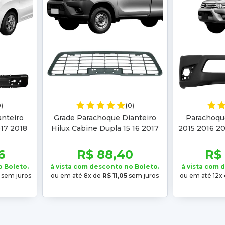
0)
(0)
nteiro
Grade Parachoque Dianteiro
Parachoque
17 2018
Hilux Cabine Dupla 15 16 2017
2015 2016 2
5 2016
2018 Cabine Simples 15 16 17 18
Cabine D
9
19 20 2021
6
R$ 88,40
R$
o Boleto.
à vista com desconto no Boleto.
à vista com 
sem juros
ou em até 8x de
R$ 11,05
sem juros
ou em até 12x