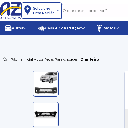
Selecione
uma Região
Autos
Casa e Construção
Motos
|
Página inicial
|
Autos
|
Peças
|
Para-choques
|
Dianteiro