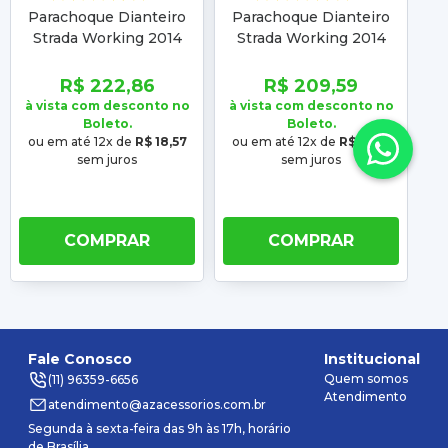
Parachoque Dianteiro
Parachoque Dianteiro
P
Strada Working 2014
Strada Working 2014
2015 2016 2017 2018
2015 2016 2017 2018
2
2019 2020 Texturizado
2019 Texturizado Com
R$ 222,86
R$ 209,59
Com Furo Milha
Furo
à vista com desconto no
à vista com desconto no
à 
Boleto.
Boleto.
ou em até 12x de
R$ 18,57
ou em até 12x de
R$ 17,47
o
sem juros
sem juros
COMPRAR
COMPRAR
Fale Conosco
Institucional
Quem somos
(11) 96359-6656
Atendimento
atendimento@azacessorios.com.br
Segunda à sexta-feira das 9h às 17h, horário
de Brasília.