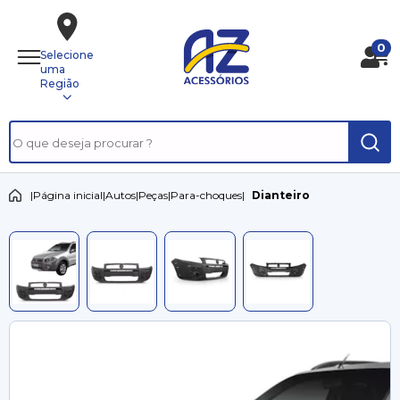
0
Selecione
uma
Região
|
Página inicial
|
Autos
|
Peças
|
Para-choques
|
Dianteiro