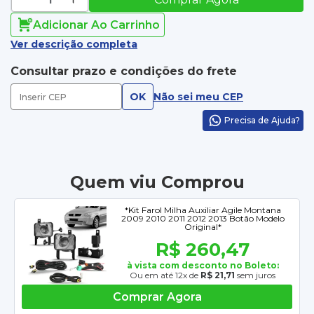
Adicionar Ao Carrinho
Ver descrição completa
Consultar prazo e condições do frete
OK
Não sei meu CEP
Precisa de Ajuda?
Quem viu Comprou
*Kit Farol Milha Auxiliar Agile Montana
2009 2010 2011 2012 2013 Botão Modelo
Original*
R$ 260,47
à vista com desconto no Boleto:
Ou em até 12x de
R$ 21,71
sem juros
Comprar Agora