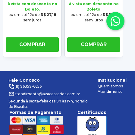
Com Grade
à vista com desconto no
à vista com desconto no
à 
Boleto.
Boleto.
ou em até 12x de
R$ 27,18
ou em até 12x de
R$ 11,81
o
sem juros
sem juros
COMPRAR
COMPRAR
Fale Conosco
Institucional
Quem somos
(11) 96359-6656
Atendimento
atendimento@azacessorios.com.br
Segunda à sexta-feira das 9h às 17h, horário
de Brasília.
Formas de Pagamento
Certificados
BOM