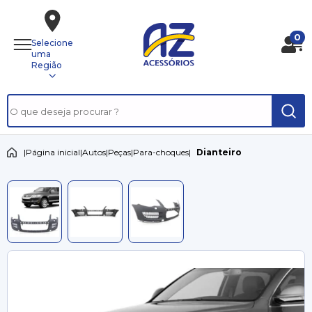
0
Selecione
uma
Região
|
Página inicial
|
Autos
|
Peças
|
Para-choques
|
Dianteiro