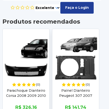
Faça o Login
Produtos recomendados
(0)
(0)
Parachoque Dianteiro
Painel Dianteiro
P
Corsa 2008 2009 2010
Peugeot 307 2007
P
2011 2012 Montana
2008 2009 2010 C4 1.6
2
Sport 2008 2009 2010
2008 2009 2010
2
R$ 326,16
R$ 141,74