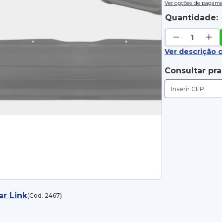
Ver opções de pagam
Quantidade:
Ver descrição 
Consultar pr
ar Link
(Cod. 2467)