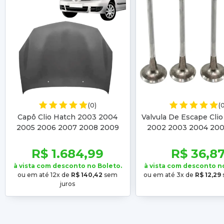
(0)
(
Capô Clio Hatch 2003 2004
Valvula De Escape Cli
2005 2006 2007 2008 2009
2002 2003 2004 200
2010 2011 2012 Sedan 2003
Kangoo 2002 2003 20
2004 2005 06 07 08 09
2006 2007
R$ 1.684,99
R$ 36,8
à vista com desconto no Boleto.
à vista com desconto n
ou em até 12x de
R$ 140,42
sem
ou em até 3x de
R$ 12,29
juros