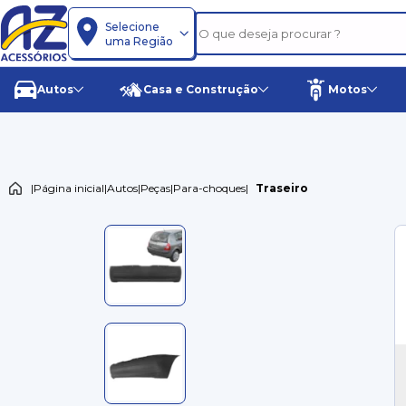
Selecione
uma Região
Autos
Casa e Construção
Motos
|
Página inicial
|
Autos
|
Peças
|
Para-choques
|
Traseiro