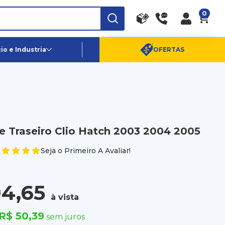
0
RA
PE
Canais de Atendimento
o e Industria
OFERTAS
(11) 96359-6656
SAC:
(11) 4003-0880
 Traseiro Clio Hatch 2003 2004 2005
Seja o Primeiro A Avaliar!
4,65
à vista
R$ 50,39
sem juros