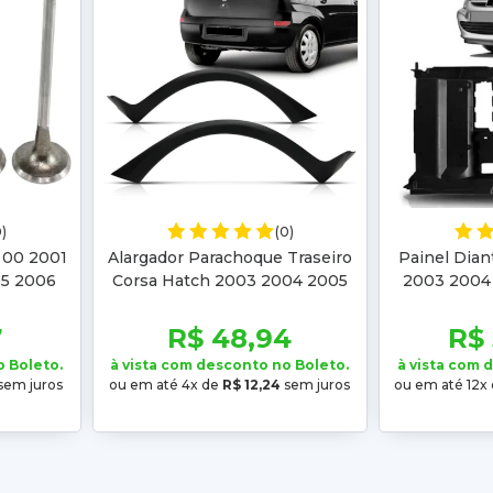
0)
(0)
o 00 2001
Alargador Parachoque Traseiro
Painel Dian
5 2006
Corsa Hatch 2003 2004 2005
2003 2004 
04 2005
2006 2007 2008 2009 2010
2002 2
2011 2012 Liso
M
7
R$ 48,94
R$
o Boleto.
à vista com desconto no Boleto.
à vista com 
sem juros
ou em até 4x de
R$ 12,24
sem juros
ou em até 12x