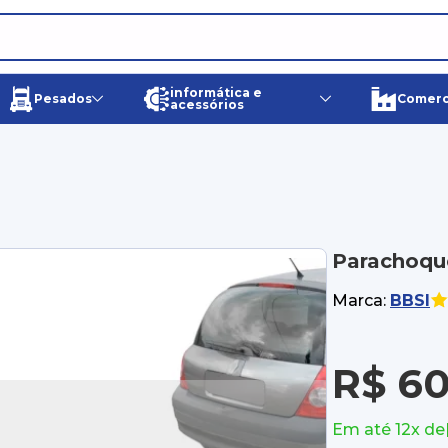
informática e
Pesados
Comerci
acessórios
Parachoque
Marca:
BBSI
R$ 60
Em até 12x de