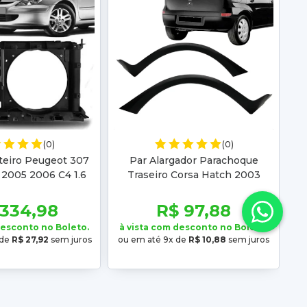
(0)
(0)
teiro Peugeot 307
Par Alargador Parachoque
2005 2006 C4 1.6
Traseiro Corsa Hatch 2003
003 2004 2005
2004 2005 2006 2007 2008
ecânico
2009 2010 2011 2012 Liso
 334,98
R$ 97,88
desconto no Boleto.
à vista com desconto no Boleto.
 de
R$ 27,92
sem juros
ou em até 9x de
R$ 10,88
sem juros