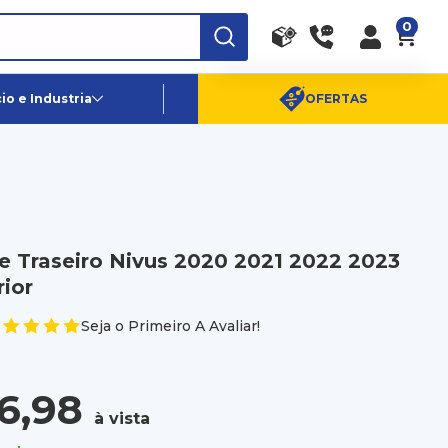
0
RA
PE
Canais de Atendimento
o e Industria
OFERTAS
(11) 96359-6656
SAC:
(11) 4003-0880
 Traseiro Nivus 2020 2021 2022 2023
ior
Seja o Primeiro A Avaliar!
6,98
à vista