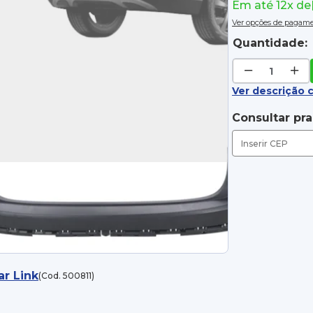
Em até 12x de
Ver opções de pagam
Quantidade:
Ver descrição 
Consultar pr
ar Link
(Cod. 500811)