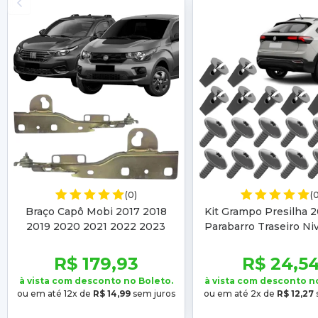
(0)
(
Braço Capô Mobi 2017 2018
Kit Grampo Presilha 
2019 2020 2021 2022 2023
Parabarro Traseiro Ni
Strada 2020 2021 2022 2023
2022 2023 T-Cross 2
2021 2022
R$ 179,93
R$ 24,5
à vista com desconto no Boleto.
à vista com desconto n
ou em até 12x de
R$ 14,99
sem juros
ou em até 2x de
R$ 12,27