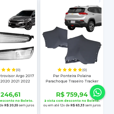
(0)
(0)
trovisor Argo 2017
Par Ponteira Polaina
 2020 2021 2022
Parachoque Traseiro Tracker
 Strada 2020 2021
2020 2021 2022 2023 2024
022 2023
Superior
 246,61
R$ 759,94
desconto no Boleto.
à vista com desconto no Boleto.
 de
R$ 20,55
sem juros
ou em até 12x de
R$ 63,33
sem juros