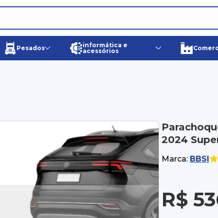
informática e
Pesados
Comerci
acessórios
Parachoque
2024 Super
Marca:
BBSI
R$ 53