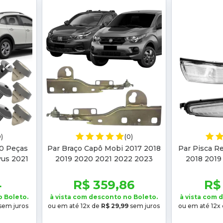
0)
(0)
20 Peças
Par Braço Capô Mobi 2017 2018
Par Pisca Re
vus 2021
2019 2020 2021 2022 2023
2018 2019
019 2020
Strada 2020 2021 2022 2023
2023 Cronos
2
4
R$ 359,86
R$
o Boleto.
à vista com desconto no Boleto.
à vista com 
sem juros
ou em até 12x de
R$ 29,99
sem juros
ou em até 12x