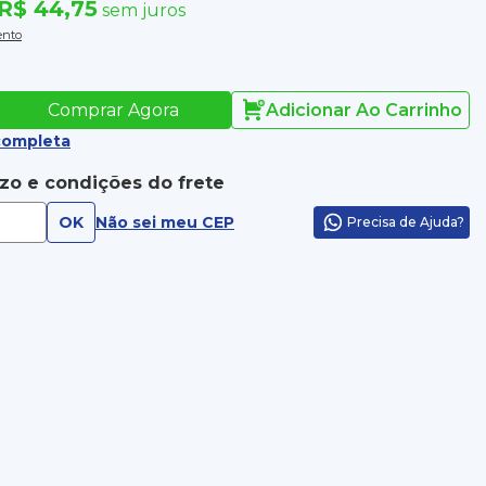
R$ 44,75
sem juros
ento
Comprar Agora
Adicionar Ao Carrinho
completa
azo e condições do frete
OK
Não sei meu CEP
Precisa de Ajuda?