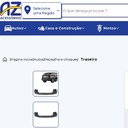
Selecione
uma Região
Autos
Casa e Construção
Motos
|
Página inicial
|
Autos
|
Peças
|
Para-choques
|
Traseiro