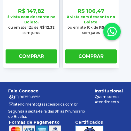
Parati 84 85 86 Preto
99 Preto
P
R$ 147,82
R$ 106,47
à vista com desconto no
à vista com desconto no
à 
Boleto.
Boleto.
ou em até 12x de
R$ 12,32
ou em até 10x de
R$ 10,65
o
sem juros
sem juros
COMPRAR
COMPRAR
Fale Conosco
Institucional
Quem somos
(11) 96359-6656
Atendimento
atendimento@azacessorios.com.br
Segunda à sexta-feira das 9h às 17h, horário
de Brasília.
Formas de Pagamento
Certificados