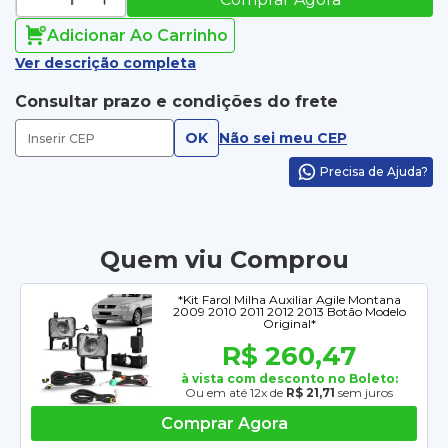
Adicionar Ao Carrinho
Ver descrição completa
Consultar prazo e condições do frete
OK
Não sei meu CEP
Precisa de Ajuda?
Quem viu Comprou
*Kit Farol Milha Auxiliar Agile Montana
2009 2010 2011 2012 2013 Botão Modelo
Original*
R$ 260,47
à vista com desconto no Boleto:
Ou em até 12x de
R$ 21,71
sem juros
Comprar Agora