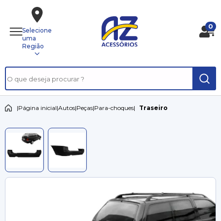
0
Selecione
uma
Região
|
Página inicial
|
Autos
|
Peças
|
Para-choques
|
Traseiro