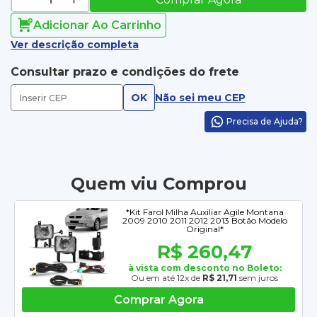
Adicionar Ao Carrinho
Ver descrição completa
Consultar prazo e condições do frete
OK
Não sei meu CEP
Precisa de Ajuda?
Quem viu Comprou
*Kit Farol Milha Auxiliar Agile Montana
2009 2010 2011 2012 2013 Botão Modelo
Original*
R$ 260,47
à vista com desconto no Boleto:
Ou em até 12x de
R$ 21,71
sem juros
Comprar Agora