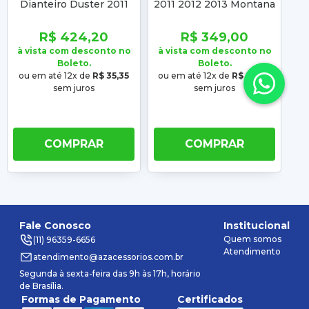
Dianteiro Duster 2011
2011 2012 2013 Montana
2012 2013 Sandero
2011 2012 2013 14 15 16
20
Logan 2007 2008 2009
17 18 19 20 21 Máscara
R$ 424,20
R$ 349,00
2010 2011 2012 2013
Cromada
à vista com desconto no
à vista com desconto no
à 
Boleto.
Boleto.
ou em até 12x de
R$ 35,35
ou em até 12x de
R$ 29,08
o
sem juros
sem juros
COMPRAR
COMPRAR
Fale Conosco
Institucional
Quem somos
(11) 96359-6656
Atendimento
atendimento@azacessorios.com.br
Segunda à sexta-feira das 9h às 17h, horário
de Brasília.
Formas de Pagamento
Certificados