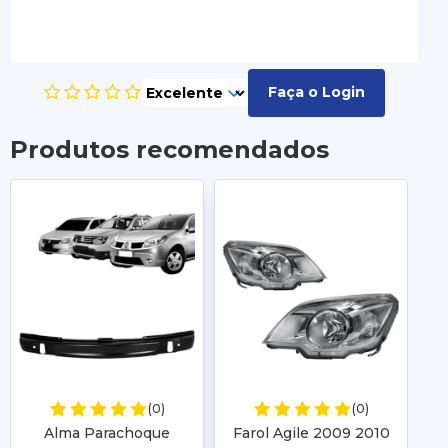
Faça o Login
Produtos recomendados
(0)
(0)
Alma Parachoque
Farol Agile 2009 2010
F