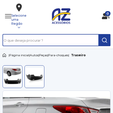
0
Selecione
uma
Região
|
Página inicial
|
Autos
|
Peças
|
Para-choques
|
Traseiro