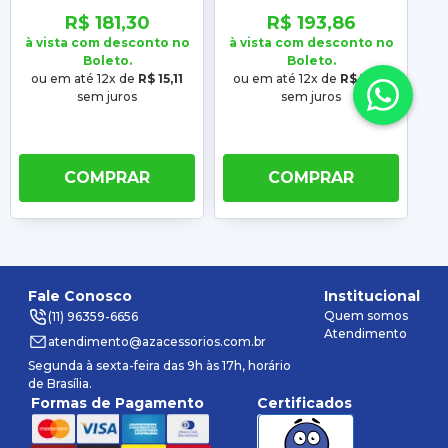
2018 2019 2020 2021
2019 2020 2021 2022
2
R$ 181,30
R$ 193,86
2022
à vista com desconto no
à vista com desconto no
à 
Boleto.
Boleto.
ou em até 12x de
R$ 15,11
ou em até 12x de
R$ 16,16
o
sem juros
sem juros
COMPRAR
COMPRAR
Fale Conosco
Institucional
Quem somos
(11) 96359-6656
Atendimento
atendimento@azacessorios.com.br
Segunda à sexta-feira das 9h às 17h, horário
de Brasília.
Formas de Pagamento
Certificados