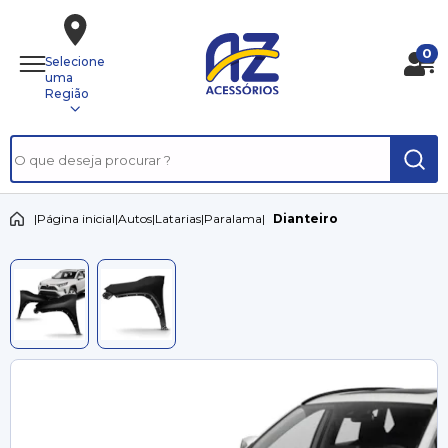
0
Selecione
uma
Região
|
Página inicial
|
Autos
|
Latarias
|
Paralama
|
Dianteiro