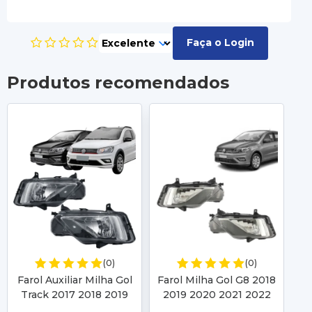
Faça o Login
Produtos recomendados
(0)
(0)
Farol Auxiliar Milha Gol
Farol Milha Gol G8 2018
Fa
Track 2017 2018 2019
2019 2020 2021 2022
2
2020 2021 2022 Gol
Saveiro G7 2017 2018
S