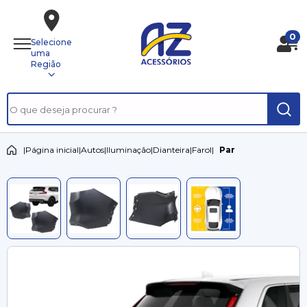
0
Selecione
uma
Região
|
Página inicial
|
Autos
|
Iluminação
|
Dianteira
|
Farol
|
Par