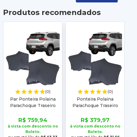
Produtos recomendados
(0)
(0)
Par Ponteira Polaina
Ponteira Polaina
P
Parachoque Traseiro
Parachoque Traseiro
Tracker 2020 2021 2022
Tracker 2020 2021 2022
K
2023 2024 Superior
2023 2024 Superior
R$ 759,94
R$ 379,97
à vista com desconto no
à vista com desconto no
à 
Boleto.
Boleto.