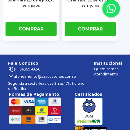
ou em até 12x de
R$ 63,33
ou em até 12x de
R$ 31,66
ou
sem juros
sem juros
COMPRAR
COMPRAR
Fale Conosco
Institucional
Quem somos
(11) 96359-6656
Atendimento
atendimento@azacessorios.com.br
Segunda à sexta-feira das 9h às 17h, horário
de Brasília.
Formas de Pagamento
Certificados
BOM