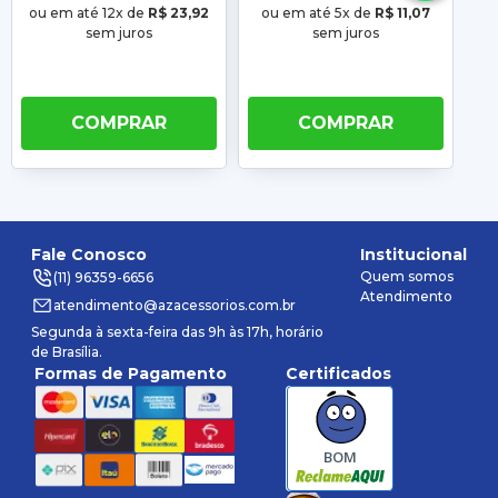
ou em até 12x de
R$ 23,92
ou em até 5x de
R$ 11,07
ou
sem juros
sem juros
COMPRAR
COMPRAR
Fale Conosco
Institucional
Quem somos
(11) 96359-6656
Atendimento
atendimento@azacessorios.com.br
Segunda à sexta-feira das 9h às 17h, horário
de Brasília.
Formas de Pagamento
Certificados
BOM