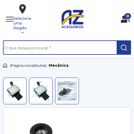
0
Selecione
uma
Região
|
Página inicial
|
Autos
|
Mecânica