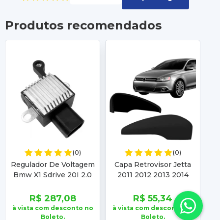
Produtos recomendados
(0)
(0)
Regulador De Voltagem
Capa Retrovisor Jetta
Bmw X1 Sdrive 20I 2.0
2011 2012 2013 2014
2011 2012 2013 2014
2015 Passat CC 09 10 11
T
2015 Ga146 14V
2012 2013 2014 2015
R$ 287,08
R$ 55,34
à vista com desconto no
à vista com desconto no
à 
Boleto.
Boleto.