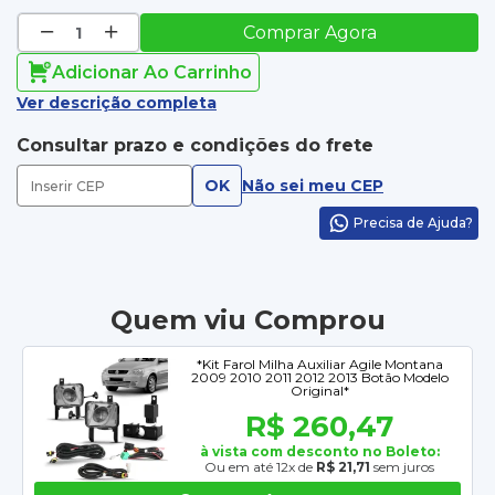
Comprar Agora
Adicionar Ao Carrinho
Ver descrição completa
Consultar prazo e condições do frete
OK
Não sei meu CEP
Precisa de Ajuda?
Quem viu Comprou
*Kit Farol Milha Auxiliar Agile Montana
2009 2010 2011 2012 2013 Botão Modelo
Original*
R$ 260,47
à vista com desconto no Boleto:
Ou em até 12x de
R$ 21,71
sem juros