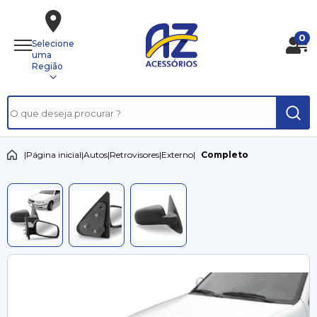
0
Selecione
uma
Região
|
Página inicial
|
Autos
|
Retrovisores
|
Externo
|
Completo