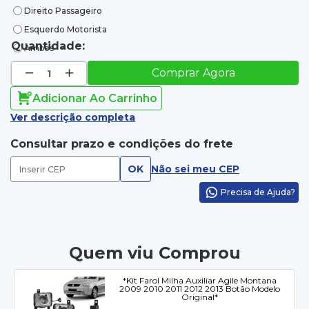
Direito Passageiro
Esquerdo Motorista
Quantidade:
Ambos
Comprar Agora
Adicionar Ao Carrinho
Ver descrição completa
Consultar prazo e condições do frete
OK
Não sei meu CEP
Precisa de Ajuda?
Quem viu Comprou
*Kit Farol Milha Auxiliar Agile Montana
2009 2010 2011 2012 2013 Botão Modelo
Original*