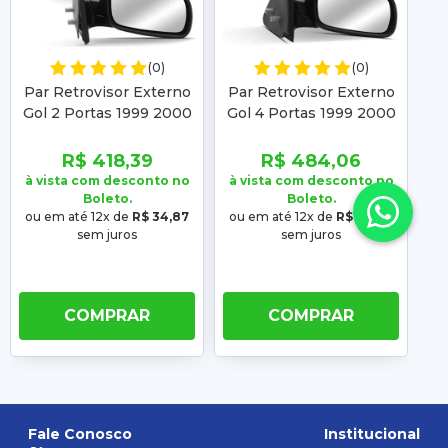
(0)
(0)
Par Retrovisor Externo
Par Retrovisor Externo
Re
Gol 2 Portas 1999 2000
Gol 4 Portas 1999 2000
2001 2002 2003 2004
2001 2002 2003 2004
2
Fixo
Fixo
R$ 418,39
R$ 484,06
à vista com desconto no
à vista com desconto no
à 
Boleto.
Boleto.
ou em até 12x de
R$ 34,87
ou em até 12x de
R$ 40,34
o
sem juros
sem juros
COMPRAR
COMPRAR
Fale Conosco
Institucional