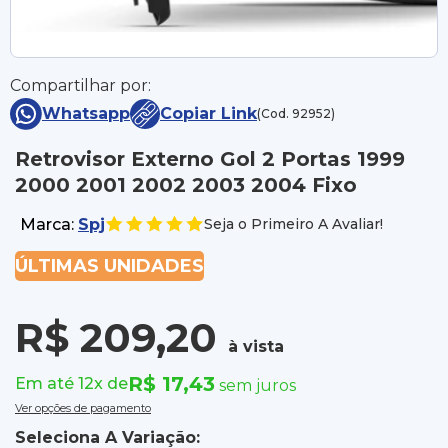
Compartilhar por:
Whatsapp
Copiar Link
(Cod. 92952)
Retrovisor Externo Gol 2 Portas 1999
2000 2001 2002 2003 2004 Fixo
Marca:
Spj
Seja o Primeiro A Avaliar!
ÚLTIMAS UNIDADES
R$ 209,20
à vista
R$ 17,43
Em até 12x de
sem juros
Ver opções de pagamento
Seleciona A Variação: