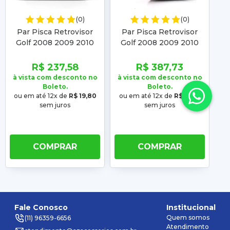
(0)
(0)
Par Pisca Retrovisor
Par Pisca Retrovisor
P
Golf 2008 2009 2010
Golf 2008 2009 2010
2
2011 2012 Polo 2007
2011 2012 Polo 2007
2
2008 2009 2010 2011
2008 2009 2010 2011
2
R$ 237,58
R$ 387,73
2012
2012 Com Chicote
à vista com desconto no
à vista com desconto no
à 
Boleto.
Boleto.
ou em até 12x de
R$ 19,80
ou em até 12x de
R$ 32,31
o
sem juros
sem juros
COMPRAR
COMPRAR
Fale Conosco
Institucional
Quem somos
(11) 96359-6656
Atendimento