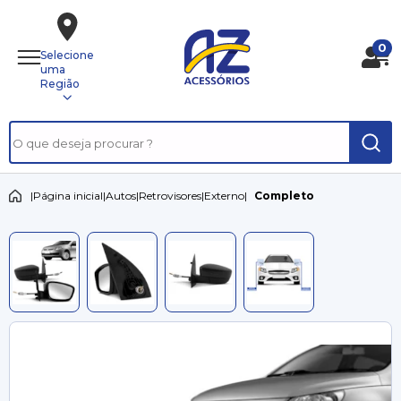
0
Selecione
uma
Região
|
Página inicial
|
Autos
|
Retrovisores
|
Externo
|
Completo