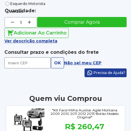
Esquerdo Motorista
Quantidade:
Ambos
Comprar Agora
Adicionar Ao Carrinho
Ver descrição completa
Consultar prazo e condições do frete
OK
Não sei meu CEP
Precisa de Ajuda?
Quem viu Comprou
*Kit Farol Milha Auxiliar Agile Montana
2009 2010 2011 2012 2013 Botão Modelo
Original*
R$ 260,47