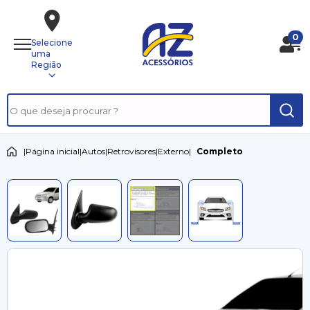
0
Selecione
uma
Região
|
Página inicial
|
Autos
|
Retrovisores
|
Externo
|
Completo