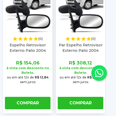
(0)
(0)
Espelho Retrovisor
Par Espelho Retrovisor
Pa
Externo Palio 2004
Externo Palio 2004
0
2005 2006 2007 4
2005 2006 2007 4
Portas Controle Manual
Portas Controle Manual
R$ 154,06
R$ 308,12
à vista com desconto no
à vista com desconto no
à 
Boleto.
Boleto.
ou em até 12x de
R$ 12,84
ou em até 12x de
R$ 25,68
ou
sem juros
sem juros
COMPRAR
COMPRAR