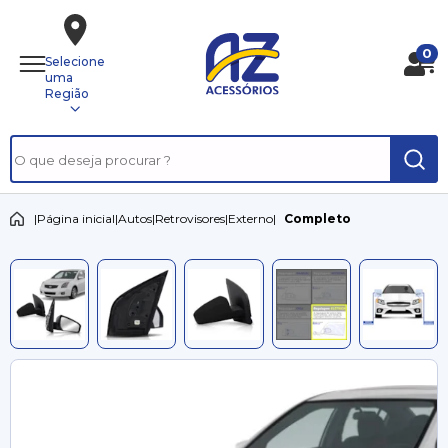
0
Selecione
uma
Região
|
Página inicial
|
Autos
|
Retrovisores
|
Externo
|
Completo