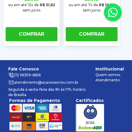
ou em até 12x de
R$ 31,62
ou em até 7x de
R$ 10,50
ou
sem juros
sem juros
COMPRAR
COMPRAR
Fale Conosco
Institucional
Quem somos
(11) 96359-6656
Atendimento
atendimento@azacessorios.com.br
Segunda à sexta-feira das 9h às 17h, horário
de Brasília.
Formas de Pagamento
Certificados
BOM