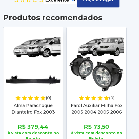
Produtos recomendados
(0)
(0)
Alma Parachoque
Farol Auxiliar Milha Fox
F
Dianteiro Fox 2003
2003 2004 2005 2006
2
2004 2005 2006 2007
2007 2008 2009
2
2008 2009 Spacefox
Spacefox 2006 2007
2
R$ 379,44
R$ 73,50
2006 2007 2008 2009
2008 2009
à vista com desconto no
à vista com desconto no
à 
Boleto.
Boleto.