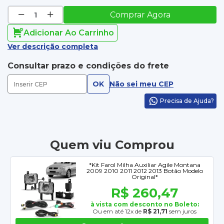
Comprar Agora
Adicionar Ao Carrinho
Ver descrição completa
Consultar prazo e condições do frete
OK
Não sei meu CEP
Precisa de Ajuda?
Quem viu Comprou
*Kit Farol Milha Auxiliar Agile Montana
2009 2010 2011 2012 2013 Botão Modelo
Original*
R$ 260,47
à vista com desconto no Boleto:
Ou em até 12x de
R$ 21,71
sem juros