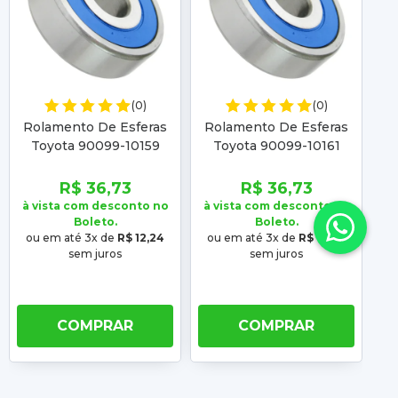
(0)
(0)
Rolamento De Esferas
Rolamento De Esferas
R
Toyota 90099-10159
Toyota 90099-10161
Gr3360
Gr3360
R$ 36,73
R$ 36,73
à vista com desconto no
à vista com desconto no
à 
Boleto.
Boleto.
ou em até 3x de
R$ 12,24
ou em até 3x de
R$ 12,24
o
sem juros
sem juros
COMPRAR
COMPRAR