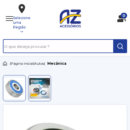
0
Selecione
uma
Região
|
Página inicial
|
Autos
|
Mecânica