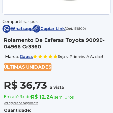
Compartilhar por:
Whatsapp
Copiar Link
(Cod. 136500)
Rolamento De Esferas Toyota 90099-
04966 Gr3360
Marca:
Gauss
Seja o Primeiro A Avaliar!
ÚLTIMAS UNIDADES
R$ 36,73
à vista
R$ 12,24
Em até 3x de
sem juros
Ver opções de pagamento
Quantidade: