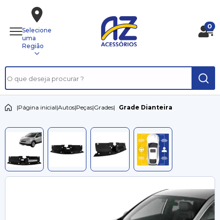
0
Selecione
uma
Região
|
Página inicial
|
Autos
|
Peças
|
Grades
|
Grade Dianteira