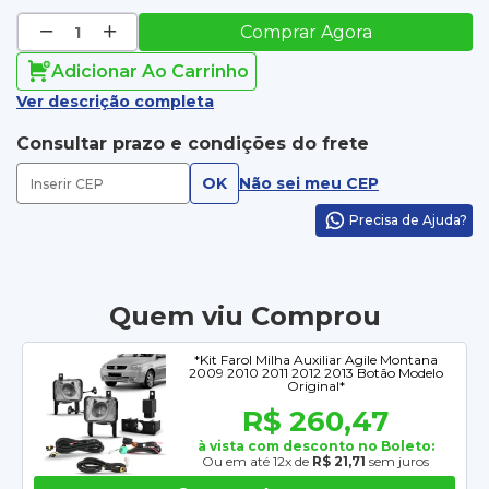
Comprar Agora
Adicionar Ao Carrinho
Ver descrição completa
Consultar prazo e condições do frete
OK
Não sei meu CEP
Precisa de Ajuda?
Quem viu Comprou
*Kit Farol Milha Auxiliar Agile Montana
2009 2010 2011 2012 2013 Botão Modelo
Original*
R$ 260,47
à vista com desconto no Boleto:
Ou em até 12x de
R$ 21,71
sem juros