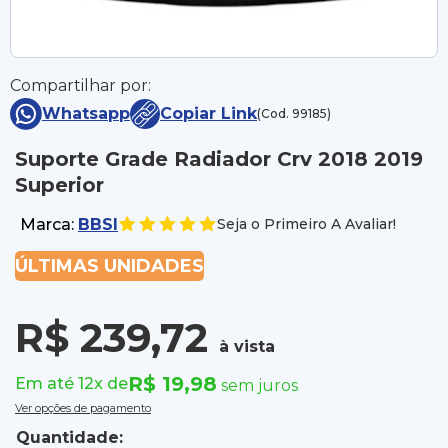
Compartilhar por:
Whatsapp
Copiar Link
(Cod. 99185)
Suporte Grade Radiador Crv 2018 2019
Superior
Marca:
BBSI
Seja o Primeiro A Avaliar!
ÚLTIMAS UNIDADES
R$ 239,72
à vista
R$ 19,98
Em até 12x de
sem juros
Ver opções de pagamento
Quantidade: