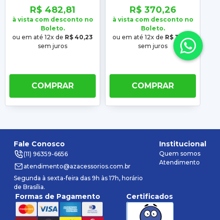
Com Suporte Placa
Logan 2014 2015 2016
2
R$ 482,81
R$ 370,26
2017 2018 2019
à vista com desconto no
à vista com desconto no
à 
Boleto.
Boleto.
ou em até 12x de
R$ 40,23
ou em até 12x de
R$ 30,86
o
sem juros
sem juros
COMPRAR
COMPRAR
Fale Conosco
Institucional
Quem somos
(11) 96359-6656
Atendimento
atendimento@azacessorios.com.br
Segunda à sexta-feira das 9h às 17h, horário
de Brasília.
Formas de Pagamento
Certificados