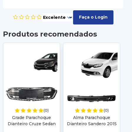
Faça o Login
Produtos recomendados
(0)
(0)
Grade Parachoque
Alma Parachoque
Fa
Dianteiro Cruze Sedan
Dianteiro Sandero 2015
T
2017 2018 2019 Superior
2016 2017 2018 2019