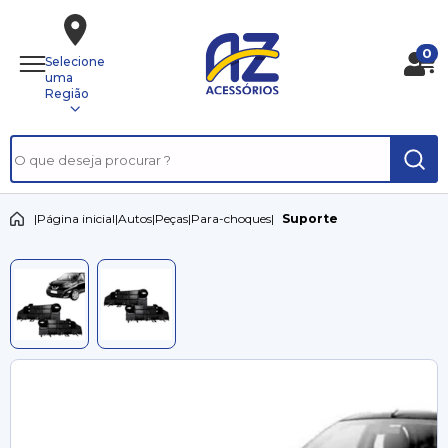
0
Selecione
uma
Região
|
Página inicial
|
Autos
|
Peças
|
Para-choques
|
Suporte