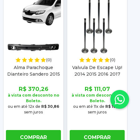
(0)
(0)
Alma Parachoque
Valvula De Escape Up!
Dianteiro Sandero 2015
2014 2015 2016 2017
2016 2017 2018 2019
2018 2019 2020 Up 2015
Logan 2014 2015 2016
2016 2017 2018 2019
2
R$ 370,26
R$ 111,07
2017 2018 2019
2020 2021
à vista com desconto no
à vista com desconto no
à 
Boleto.
Boleto.
ou em até 12x de
R$ 30,86
ou em até 11x de
R$ 10,10
ou
sem juros
sem juros
COMPRAR
COMPRAR